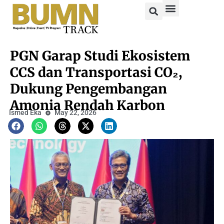
PGN Garap Studi Ekosistem
CCS dan Transportasi CO₂,
Dukung Pengembangan
Amonia Rendah Karbon
Ismed Eka
May 22, 2026