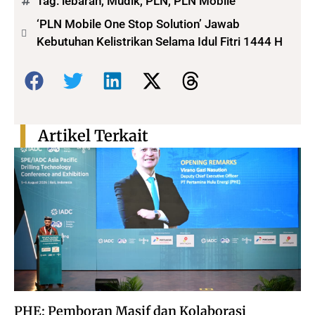
Tag:
lebaran
,
Mudik
,
PLN
,
PLN Mobile
‘PLN Mobile One Stop Solution’ Jawab
Kebutuhan Kelistrikan Selama Idul Fitri 1444 H
Bagikan:
Artikel Terkait
PHE: Pemboran Masif dan Kolaborasi