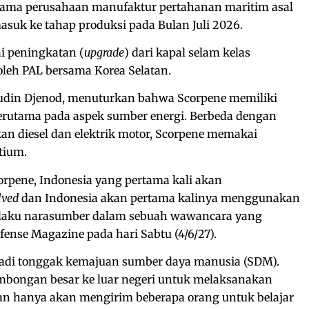
ersama perusahaan manufaktur pertahanan maritim asal
asuk ke tahap produksi pada Bulan Juli 2026.
i peningkatan (
upgrade
) dari kapal selam kelas
leh PAL bersama Korea Selatan.
udin Djenod, menuturkan bahwa Scorpene memiliki
 terutama pada aspek sumber energi. Berbeda dengan
 diesel dan elektrik motor, Scorpene memakai
itium.
corpene, Indonesia yang pertama kali akan
lved
dan Indonesia akan pertama kalinya menggunakan
elaku narasumber dalam sebuah wawancara yang
fense Magazine pada hari Sabtu (4/6/27).
jadi tonggak kemajuan sumber daya manusia (SDM).
ombongan besar ke luar negeri untuk melaksanakan
kan hanya akan mengirim beberapa orang untuk belajar