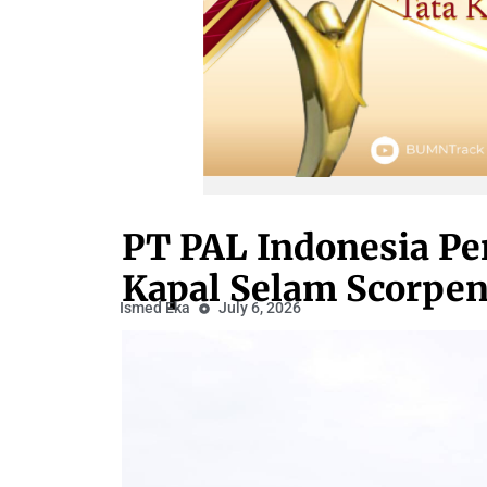
PT PAL Indonesia Perc
Kapal Selam Scorpene
Ismed Eka
July 6, 2026