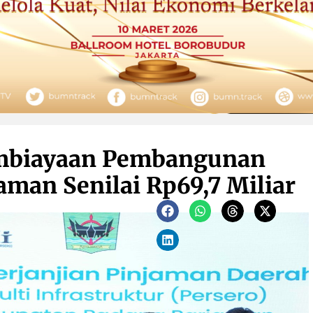
embiayaan Pembangunan
aman Senilai Rp69,7 Miliar