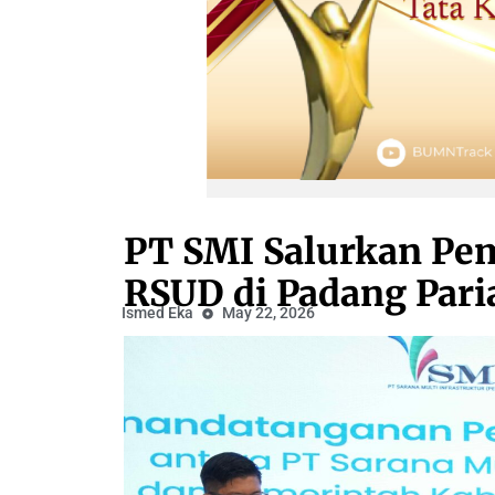
PT SMI Salurkan P
RSUD di Padang Pari
Ismed Eka
May 22, 2026