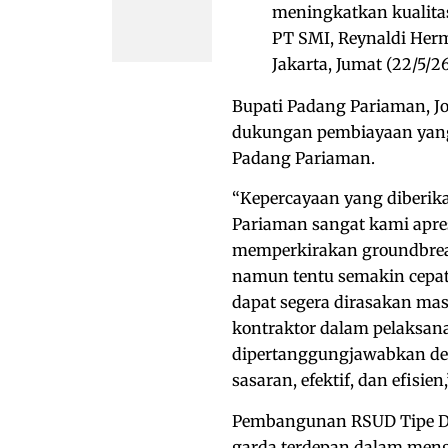
meningkatkan kualitas
PT SMI, Reynaldi Her
Jakarta, Jumat (22/5/26
Bupati Padang Pariaman, J
dukungan pembiayaan yang
Padang Pariaman.
“Kepercayaan yang diberi
Pariaman sangat kami apre
memperkirakan groundbreak
namun tentu semakin cepat
dapat segera dirasakan ma
kontraktor dalam pelaksan
dipertanggungjawabkan den
sasaran, efektif, dan efisien,
Pembangunan RSUD Tipe D 
garda terdepan dalam mengh