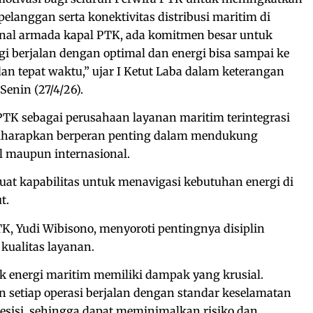
elanggan serta konektivitas distribusi maritim di
ional armada kapal PTK, ada komitmen besar untuk
gi berjalan dengan optimal dan energi bisa sampai ke
 tepat waktu,” ujar I Ketut Laba dalam keterangan
Senin (27/4/26).
 PTK sebagai perusahaan layanan maritim terintegrasi
 diharapkan berperan penting dalam mendukung
al maupun internasional.
at kapabilitas untuk menavigasi kebutuhan energi di
t.
TK, Yudi Wibisono, menyoroti pentingnya disiplin
kualitas layanan.
tik energi maritim memiliki dampak yang krusial.
 setiap operasi berjalan dengan standar keselamatan
resisi, sehingga dapat meminimalkan risiko dan