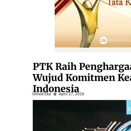
PTK Raih Pengharga
Wujud Komitmen Kea
Indonesia
Ismed Eka
April 27, 2026