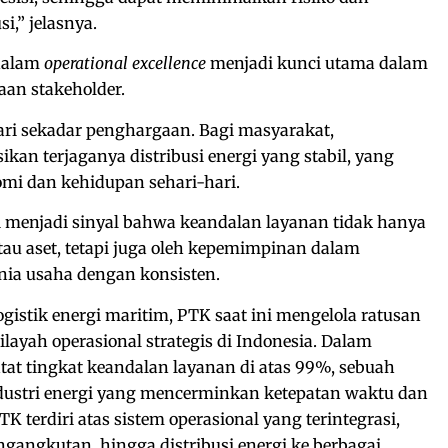
i,” jelasnya.
 dalam
operational excellence
menjadi kunci utama dalam
an stakeholder.
dari sekadar penghargaan. Bagi masyarakat,
kan terjaganya distribusi energi yang stabil, yang
mi dan kehidupan sehari-hari.
ni menjadi sinyal bahwa keandalan layanan tidak hanya
tau aset, tetapi juga oleh kepemimpinan dalam
nia usaha dengan konsisten.
gistik energi maritim, PTK saat ini mengelola ratusan
layah operasional strategis di Indonesia. Dalam
at tingkat keandalan layanan di atas 99%, sebuah
ndustri energi yang mencerminkan ketepatan waktu dan
K terdiri atas sistem operasional yang terintegrasi,
ngangkutan, hingga distribusi energi ke berbagai