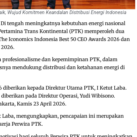
k, Wujud Komitmen Keandalan Distribusi Energi Indonesia
Di tengah meningkatnya kebutuhan energi nasional
 Pertamina Trans Kontinental (PTK) memperoleh dua
he Iconomics Indonesia Best 50 CEO Awards 2026 dan
 2026.
n profesionalisme dan kepemimpinan PTK, dalam
isnya mendukung distribusi dan ketahanan energi di
diberikan kepada Direktur Utama PTK, I Ketut Laba.
diberikan pada Direktur Operasi, Yudi Wibisono.
akarta, Kamis 23 April 2026.
ut Laba, mengungkapkan, pencapaian ini merupakan
erja Perwira PTK.
 motivasi bagi seluruh Perwira PTK untuk meningkatkan