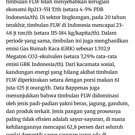
timbulan FLW telah menyebabkan kerugian
ekonomi Rp213-551 T/th (setara 4-5% PDB
Indonesia/th). Di sektor lingkungan, pada 20 tahun
terakhir, timbulan FLW di Indonesia mencapai 23-
48 jt ton/th (setara 115-184 kg/kapita/th). Dalam
periode yang sama, timbulan ini juga menghasilkan
emisi Gas Rumah Kaca (GRK) sebesar 1.702,9
Megaton CO2-ekuivalen (setara 7,29% rata-rata
emisi GRK Indonesia/th). Dari kacamata sosial,
kandungan energi yang hilang akibat timbulan
FLW diperkirakan setara dengan porsi makan 61
juta-125 jt orang/th. Data Bappenas juga
menunjukkan bahwa timbulan FLW didominasi
oleh jenis padi-padian yakni beras, jagung, gandum,
dan produk terkait. Jenis pangan yang prosesnya
paling tidak efisien adalah sayur-sayuran, di mana
kehilangannya mencapai 62,8 persen dari seluruh
suplai domestik sayur-sayuran yang ada di