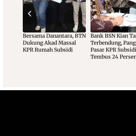
 Lensa
Bersama Danantara, BTN
Bank BSN Kian T
wan
Dukung Akad Massal
Terbendung, Pang
igi Di
KPR Rumah Subsidi
Pasar KPR Subsid
ali
Tembus 24 Perse