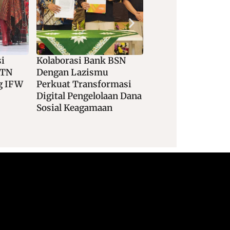
si
Kolaborasi Bank BSN
Konsolidasi BUM
BTN
Dengan Lazismu
Klaster Asuransi
g IFW
Perkuat Transformasi
Digital Pengelolaan Dana
Sosial Keagamaan