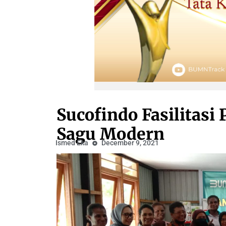
Sucofindo Fasilitasi
Sagu Modern
Ismed Eka
December 9, 2021