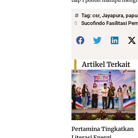
tiap 1 pohon mampu mengha
Tag:
csr
,
Jayapura
,
papu
Sucofindo Fasilitasi Pe
Bagikan:
Artikel Terkait
Pertamina Tingkatkan
Literasi Energi