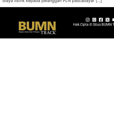
biaya listrik kepada pelanggan PLN pascabayar […]
Hak Cipta © Situs BUMN 