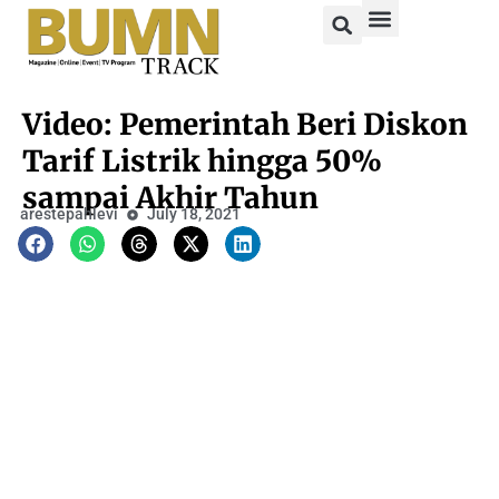
Video: Pemerintah Beri Diskon
Tarif Listrik hingga 50%
sampai Akhir Tahun
arestepahlevi
July 18, 2021