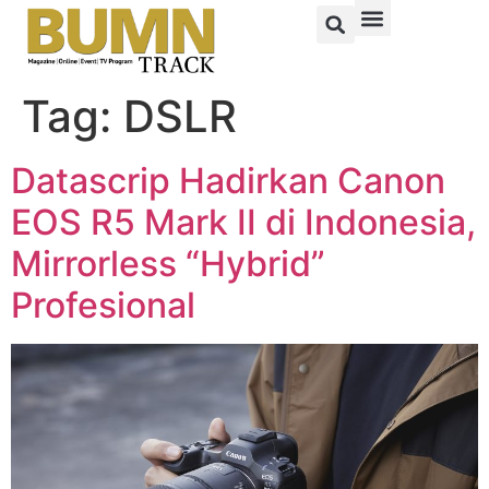
Tag:
DSLR
Datascrip Hadirkan Canon
EOS R5 Mark II di Indonesia,
Mirrorless “Hybrid”
Profesional