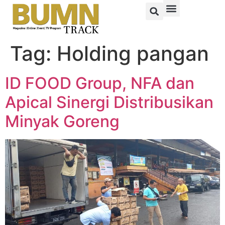
Tag:
Holding pangan
ID FOOD Group, NFA dan
Apical Sinergi Distribusikan
Minyak Goreng