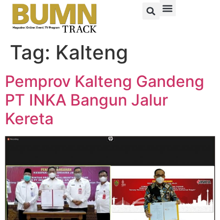
Tag:
Kalteng
Pemprov Kalteng Gandeng
PT INKA Bangun Jalur
Kereta