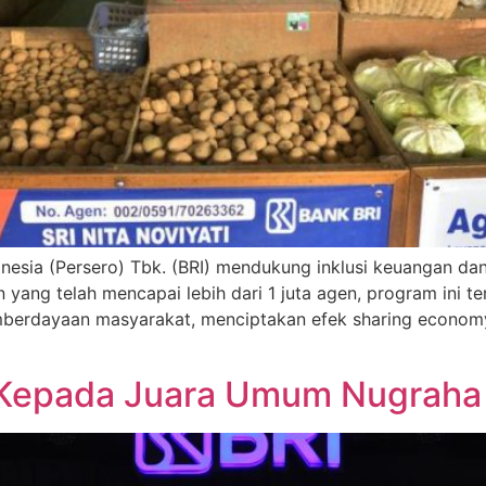
esia (Persero) Tbk. (BRI) mendukung inklusi keuangan d
ang telah mencapai lebih dari 1 juta agen, program ini te
emberdayaan masyarakat, menciptakan efek sharing economy 
r Kepada Juara Umum Nugraha