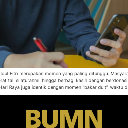
i Idul Fitri merupakan momen yang paling ditunggu. Masya
rat tali silaturahmi, hingga berbagi kasih dengan berdona
ari Raya juga identik dengan momen “bakar duit”, waktu d