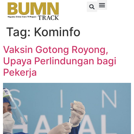
Tag:
Kominfo
Vaksin Gotong Royong,
Upaya Perlindungan bagi
Pekerja