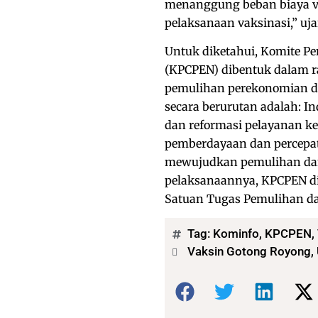
menanggung beban biaya va
pelaksanaan vaksinasi,” ujar
Untuk diketahui, Komite 
(KPCPEN) dibentuk dalam r
pemulihan perekonomian da
secara berurutan adalah: I
dan reformasi pelayanan k
pemberdayaan dan percepat
mewujudkan pemulihan dan
pelaksanaannya, KPCPEN d
Satuan Tugas Pemulihan da
Tag:
Kominfo
,
KPCPEN
,
Vaksin Gotong Royong, 
Bagikan: