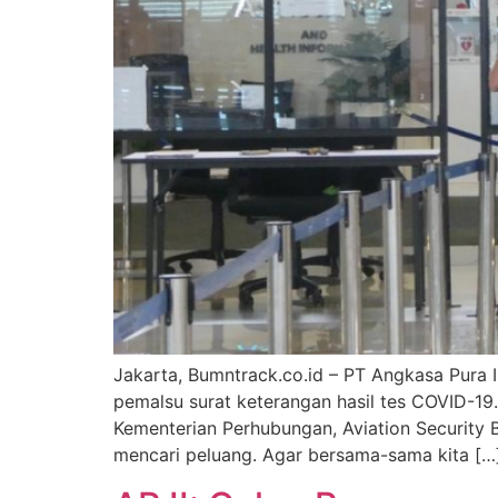
Jakarta, Bumntrack.co.id – PT Angkasa Pura 
pemalsu surat keterangan hasil tes COVID-19
Kementerian Perhubungan, Aviation Security B
mencari peluang. Agar bersama-sama kita […