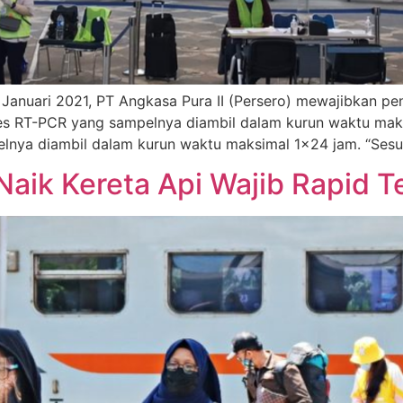
5 Januari 2021, PT Angkasa Pura II (Persero) mewajibkan p
 tes RT-PCR yang sampelnya diambil dalam kurun waktu ma
pelnya diambil dalam kurun waktu maksimal 1×24 jam. “Sesu
aik Kereta Api Wajib Rapid T