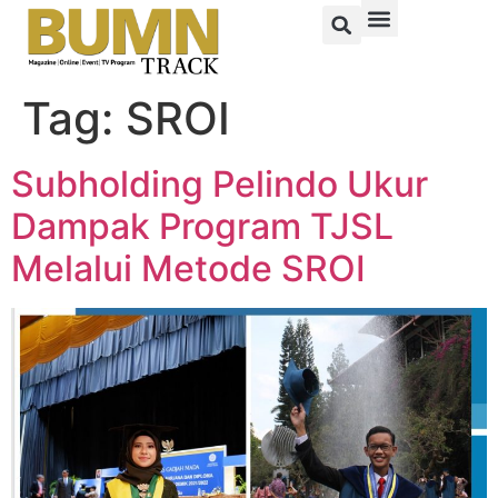
Tag:
SROI
Subholding Pelindo Ukur
Dampak Program TJSL
Melalui Metode SROI