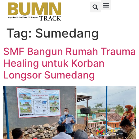
Tag:
Sumedang
SMF Bangun Rumah Trauma
Healing untuk Korban
Longsor Sumedang