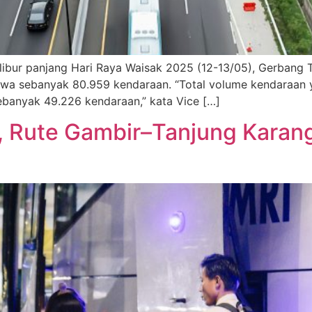
libur panjang Hari Raya Waisak 2025 (12-13/05), Gerbang 
 Jawa sebanyak 80.959 kendaraan. “Total volume kendaraan
sebanyak 49.226 kendaraan,” kata Vice […]
Rute Gambir–Tanjung Karang 