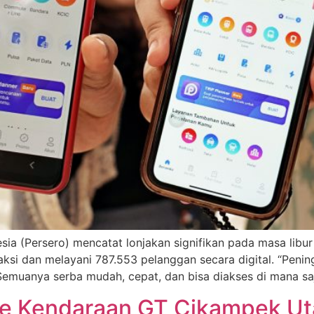
ia (Persero) mencatat lonjakan signifikan pada masa libur
aksi dan melayani 787.553 pelanggan secara digital. “Pen
 Semuanya serba mudah, cepat, dan bisa diakses di mana saj
me Kendaraan GT Cikampek Ut