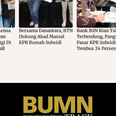
ra, BTN
Bank BSN Kian Tak
Serius Garap Lay
sal
Terbendung, Pangsa
Digital, Bale Syari
di
Pasar KPR Subsidi
Bank BSN Raih To
Tembus 24 Persen
Digital Applicatio
Syariah Banking 