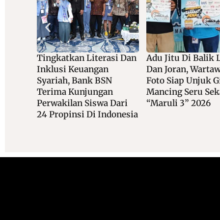
asi Dan
Adu Jitu Di Balik Lensa
Bersama Dananta
Dan Joran, Wartawan
Dukung Akad Mas
N
Foto Siap Unjuk Gigi Di
KPR Rumah Subsi
n
Mancing Seru Sekali
 Dari
“Maruli 3” 2026
donesia