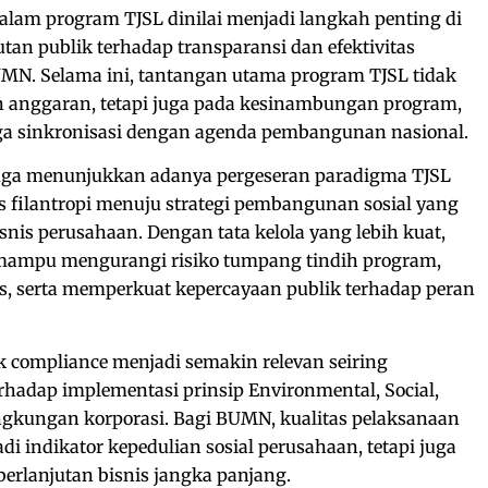
alam program TJSL dinilai menjadi langkah penting di
an publik terhadap transparansi dan efektivitas
MN. Selama ini, tantangan utama program TJSL tidak
an anggaran, tetapi juga pada kesinambungan program,
a sinkronisasi dengan agenda pembangunan nasional.
uga menunjukkan adanya pergeseran paradigma TJSL
s filantropi menuju strategi pembangunan sosial yang
isnis perusahaan. Dengan tata kelola yang lebih kuat,
mampu mengurangi risiko tumpang tindih program,
s, serta memperkuat kepercayaan publik terhadap peran
ek compliance menjadi semakin relevan seiring
hadap implementasi prinsip Environmental, Social,
ngkungan korporasi. Bagi BUMN, kualitas pelaksanaan
di indikator kepedulian sosial perusahaan, tetapi juga
berlanjutan bisnis jangka panjang.