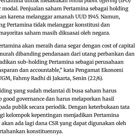
Pertamina untuk melakukan
initial public offering
(IPO)
r modal. Penjualan saham Pertamina sebagai holding
an karena melanggar amanah UUD 1945. Namun,
ng Pertamina tidak melanggar konstitusi dan
mayoritas saham masih dikuasai oleh negara.
ertamina akan meraih dana segar dengan cost of capital
 murah dibanding pendanaan dari utang perbankan dan
jadikan sub-holding Pertamina sebagai perusahaan
ansparan dan accountable,” kata Pengamat Ekonomi
M, Fahmy Radhi di Jakarta, Senin (22/6).
holding yang sudah melantai di busa saham harus
p good governance dan harus melaporkan hasil
ada publik secara periodik. Dengan keterbukaan tata
bagi kelompok kepentingan menjadikan Pertamina
k akan ada lagi dana CSR yang dapat digunakan oleh
tahankan konstituennya.