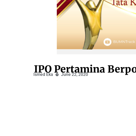
IPO Pertamina Berpo
Ismed Eka
June 22, 2020