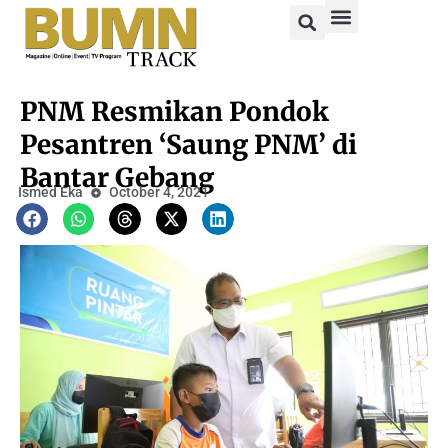
PNM Resmikan Pondok
Pesantren ‘Saung PNM’ di
Bantar Gebang
Ismed Eka
October 4, 2021