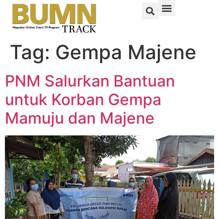
Tag:
Gempa Majene
PNM Salurkan Bantuan
untuk Korban Gempa
Mamuju dan Majene