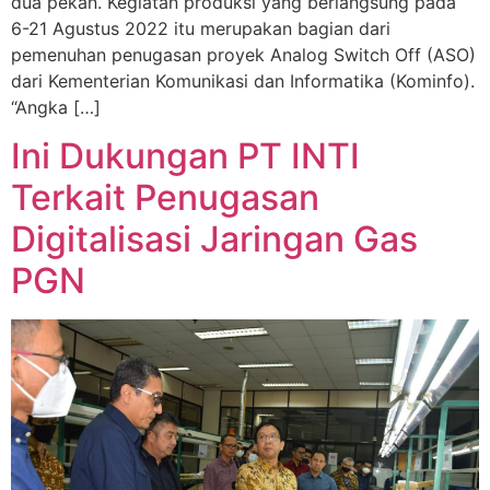
dua pekan. Kegiatan produksi yang berlangsung pada
6-21 Agustus 2022 itu merupakan bagian dari
pemenuhan penugasan proyek Analog Switch Off (ASO)
dari Kementerian Komunikasi dan Informatika (Kominfo).
“Angka […]
Ini Dukungan PT INTI
Terkait Penugasan
Digitalisasi Jaringan Gas
PGN