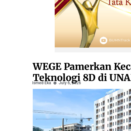
WEGE Pamerkan Keca
Teknologi 8D di UN
Ismed Eka
July 6, 2026