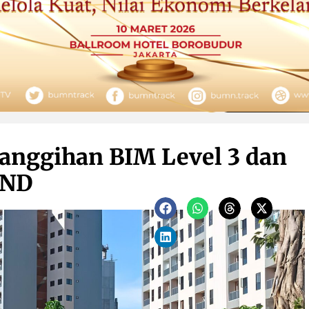
nggihan BIM Level 3 dan
AND