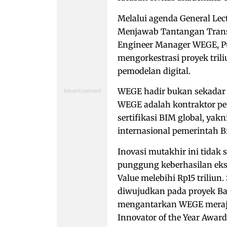
Melalui agenda General Lec
Menjawab Tantangan Transfo
Engineer Manager WEGE, P
mengorkestrasi proyek tril
pemodelan digital.
WEGE hadir bukan sekadar s
WEGE adalah kontraktor per
sertifikasi BIM global, yak
internasional pemerintah Bri
Inovasi mutakhir ini tidak
punggung keberhasilan ekse
Value melebihi Rp15 triliu
diwujudkan pada proyek Ba
mengantarkan WEGE meraja
Innovator of the Year Awa