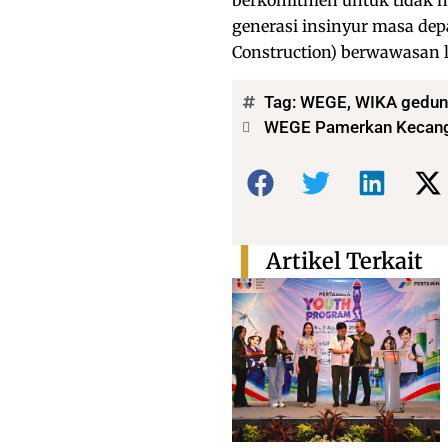
berkomitmen untuk tidak h
generasi insinyur masa depa
Construction) berwawasan 
Tag:
WEGE
,
WIKA gedu
WEGE Pamerkan Kecangg
Bagikan:
Artikel Terkait