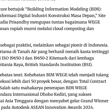
ture bertajuk “Building Information Modeling (BIM):
rmasi Digital Industri Konstruksi Masa Depan,” Site
udia Prisandhy mengupas tuntas bagaimana WEGE
iunan rupiah murni melalui cloud computing dan
ebagai praktisi, melainkan sebagai pionir di Indonesia.
tama di Tanah Air yang berhasil meraih kasta tertinggi
ni ISO 19650-1 dan 19650-2 Kitemark dari lembaga
tania Raya, British Standards Institution (BSI).
 sebatas teori. Kehebatan BIM WEGE telah menjadi tulang
kusi lebih dari 50 proyek besar, dengan Total Contract
n. Salah satu mahakarya penerapan BIM WEGE
ndara Internasional Dhoho Kediri, yang sukses
i Asia Tenggara dengan menyabet gelar Grand Winner
rd pada Autodesk ASEAN Innovation Awards 2024.