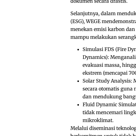
dokumen secara drastis.
Selanjutnya, dalam menduku
(ESG), WEGE mendemonstra
menekan emisi karbon dan 
mampu melakukan serangkaia
Simulasi FDS (Fire Dy
Dynamics): Menganalis
evakuasi massa, hingga
ekstrem (mencapai 700
Solar Study Analysis:
secara otomatis guna
dan mendukung bangu
Fluid Dynamic Simulat
tidak mencemari ling
mikroklimat.
Melalui diseminasi teknolog