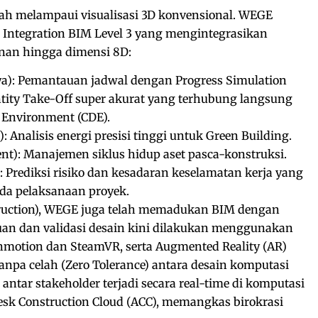
ah melampaui visualisasi 3D konvensional. WEGE
Integration BIM Level 3 yang mengintegrasikan
unan hingga dimensi 8D:
ya): Pemantauan jadwal dengan Progress Simulation
tity Take-Off super akurat yang terhubung langsung
Environment (CDE).
: Analisis energi presisi tinggi untuk Green Building.
nt): Manajemen siklus hidup aset pasca-konstruksi.
: Prediksi risiko dan kesadaran keselamatan kerja yang
da pelaksanaan proyek.
truction), WEGE juga telah memadukan BIM dengan
uan dan validasi desain kini dilakukan menggunakan
winmotion dan SteamVR, serta Augmented Reality (AR)
anpa celah (Zero Tolerance) antara desain komputasi
 antar stakeholder terjadi secara real-time di komputasi
k Construction Cloud (ACC), memangkas birokrasi