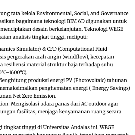
ng tata kelola Environmental, Social, and Governance
sikan bagaimana teknologi BIM 6D digunakan untuk
menciptakan desain berkelanjutan. Teknologi WEGE
n analisis tingkat tinggi, meliputi:
namics Simulator) & CFD (Computational Fluid
is pergerakan arah angin (windflow), kecepatan
 resiliensi material struktur baja terhadap suhu
°C–1600°C).
 Menghitung produksi energi PV (Photovoltaic) tahunan
 memaksimalkan penghematan energi ( Energy Savings)
nan Net Zero Emission.
ion: Mengisolasi udara panas dari AC outdoor agar
kungan fasilitas, menjaga kenyamanan ruang secara
i tingkat tinggi di Universitas Andalas ini, WEGE