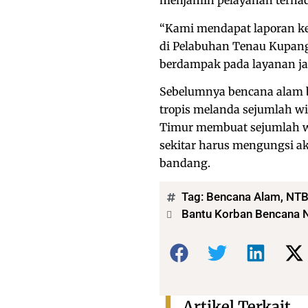
menjamin pelayanan terhad
“Kami mendapat laporan ker
di Pelabuhan Tenau Kupang,
berdampak pada layanan jas
Sebelumnya bencana alam b
tropis melanda sejumlah w
Timur membuat sejumlah w
sekitar harus mengungsi ak
bandang.
Tag:
Bencana Alam
,
NT
Bantu Korban Bencana N
Bagikan:
Artikel Terkait