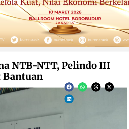
a NTB-NTT, Pelindo III
t Bantuan