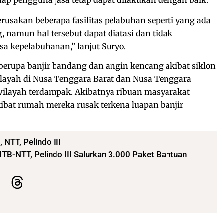
ap pengguna jasa tetap dapat dilakukan dengan baik.
usakan beberapa fasilitas pelabuhan seperti yang ada
 namun hal tersebut dapat diatasi dan tidak
a kepelabuhanan,” lanjut Suryo.
erupa banjir bandang dan angin kencang akibat siklon
ilayah di Nusa Tenggara Barat dan Nusa Tenggara
ilayah terdampak. Akibatnya ribuan masyarakat
ibat rumah mereka rusak terkena luapan banjir
B
,
NTT
,
Pelindo III
TB-NTT, Pelindo III Salurkan 3.000 Paket Bantuan