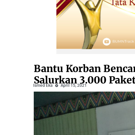
Bantu Korban Bencan
Salurkan 3.000 Pake
Ismed Eka
April 15, 2021