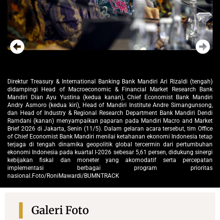
Direktur Treasury & International Banking Bank Mandiri Ari Rizaldi (tengah)
ah)
Di
didampingi Head of Macroeconomic & Financial Market Research Bank
ank
di
Mandiri Dian Ayu Yustina (kedua kanan), Chief Economist Bank Mandiri
iri
Ma
Andry Asmoro (kedua kiri), Head of Mandiri Institute Andre Simangunsong,
ng,
An
dan Head of Industry & Regional Research Department Bank Mandiri Dendi
ndi
da
Ramdani (kanan) menyampaikan paparan pada Mandiri Macro and Market
ket
Ra
Brief 2Q26 di Jakarta, Senin (11/5). Dalam gelaran acara tersebut, tim Office
ice
Br
of Chief Economist Bank Mandiri menilai ketahanan ekonomi Indonesia tetap
tap
of
terjaga di tengah dinamika geopolitik global tercermin dari pertumbuhan
han
te
ekonomi Indonesia pada kuartal I-2026 sebesar 5,61 persen, didukung sinergi
rgi
ek
kebijakan fiskal dan moneter yang akomodatif serta percepatan
tan
ke
implementasi berbagai program prioritas
as
i
nasional.Foto/RoniMawardi/BUMNTRACK
na
Galeri Foto