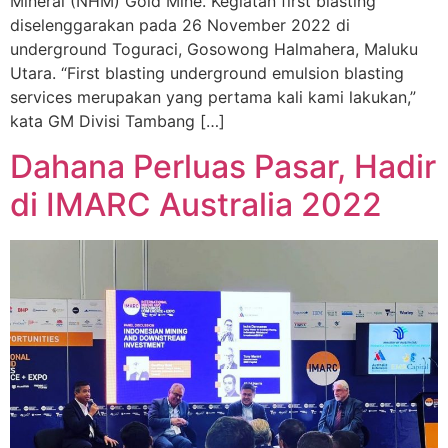
Mineral (NHM) Gold Mine. Kegiatan first blasting
diselenggarakan pada 26 November 2022 di
underground Toguraci, Gosowong Halmahera, Maluku
Utara. “First blasting underground emulsion blasting
services merupakan yang pertama kali kami lakukan,”
kata GM Divisi Tambang […]
Dahana Perluas Pasar, Hadir
di IMARC Australia 2022