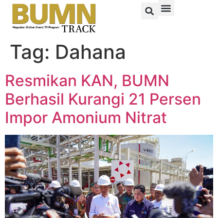
Tag:
Dahana
Resmikan KAN, BUMN
Berhasil Kurangi 21 Persen
Impor Amonium Nitrat