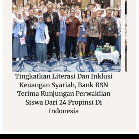
si
Adu Jitu Di Balik Lensa Dan
N
Joran, Wartawan Foto Siap
n
Unjuk Gigi Di Mancing Seru
Sekali “Maruli 3” 2026